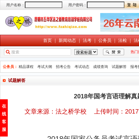
用户名称：
用户密码：
首页
｜
新闻动态
｜
法考
｜
公务员
｜
法检
｜
法
热门
公务员：
精品课程
考试大纲
招考公告
考试动态
成绩查询
试题解答
报考
试题解答
2018年国考言语理解
在
文章来源：法之桥学校 上传时间：2017-
线
客
服