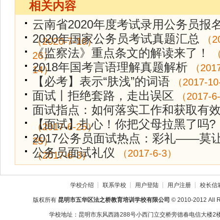
相关内容
云南省2020年度考试录用公务员报
2020年国家公务员考试真题汇总
（20
（2020-7-10）
《监察法》重点条文的解读来了！
（
26）
2018年国考言语理解真题解析
（2017
14）
【必考】表示“肤浅”的词语
（2017-10
面试丨拒绝套路，走出误区
（2017-6
面试指点：如何落实工作和获取有
【面试】扎心！你把父母拉黑了吗?
（2017-6-25）
2017公务员面试热点：彩礼——莫
25）
公务员面试礼仪
（2017-6-3）
（2017-6-3）
学校介绍
┊
联系学校
┊
用户登陆
┊
用户注册
┊
校长信
版权所有
昆明市五华区法之桥教育培训学校有限公司
© 2010-2012 All 
学校地址：昆明市东风西路288号小西门立交桥旁德春电信大楼2楼2