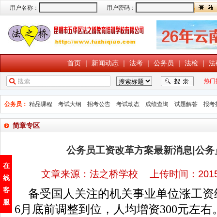
用户名称：
用户密码：
首页
｜
新闻动态
｜
法考
｜
公务员
｜
法检
｜
法
热门
公务员：
精品课程
考试大纲
招考公告
考试动态
成绩查询
试题解答
报考
简章专区
公务员工资改革方案最新消息|公务
在
文章来源：法之桥学校 上传时间：2015-
线
客
备受国人关注的机关事业单位涨工资
服
6月底前调整到位，人均增资300元左