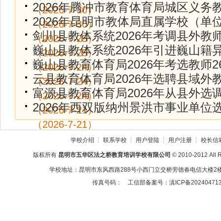
2026年腾冲市教育体育局城区义务
（2026-7-30）
2026年昆明市教体局直属学校（单
（2026-7-30）
剑川县教体系统2026年考调县外教师
（2026-7-25）
巍山县教体系统2026年引进巍山籍
（2026-7-25）
巍山县教育体育局2026年考选教师2
（2026-7-24）
云县教育体育局2026年选聘县域外
（2026-7-24）
富源县教育体育局2026年从县外选
（2026-7-24）
2026年西双版纳州景洪市事业单位
（2026-7-21）
（2026-7-21）
学校介绍
┊
联系学校
┊
用户登陆
┊
用户注册
┊
校长信
版权所有
昆明市五华区法之桥教育培训学校有限公司
© 2010-2012 All 
学校地址：昆明市东风西路288号小西门立交桥旁德春电信大楼2楼2
传真号码：
工信部备案号：滇ICP备20240471