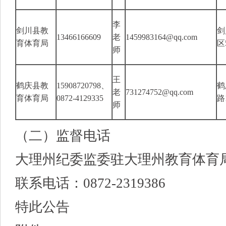
李
剑川县教
剑
13466166609
老
1459983164@qq.com
育体育局
区
师
王
鹤庆县教
15908720798、
鹤
老
731274752@qq.com
育体育局
0872-4129335
路
师
（二）监督电话
大理州纪委监委驻大理州教育体育
联系电话：0872-2319386
特此公告