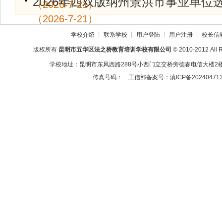
2026年西双版纳州景洪市事业单位
（2026-7-21）
（2026-7-21）
学校介绍
┊
联系学校
┊
用户登陆
┊
用户注册
┊
校长信
版权所有
昆明市五华区法之桥教育培训学校有限公司
© 2010-2012 All 
学校地址：昆明市东风西路288号小西门立交桥旁德春电信大楼2楼2
传真号码：
工信部备案号：滇ICP备20240471