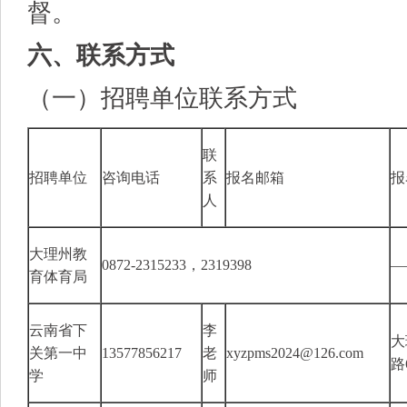
督。
六、联系方式
（一）招聘单位联系方式
联
招聘单位
咨询电话
系
报名邮箱
报
人
大理州教
0872-2315233，2319398
—
育体育局
云南省下
李
大
关第一中
13577856217
老
xyzpms2024@126.com
路
学
师