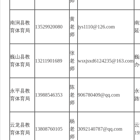
师
黄
南涧县教
南
13529920080
老
jys1110@126.com
育体育局
延
师
张
巍山县教
巍
13211901689
老
wsxjsxd6124235@163.com
育体育局
办
师
陈
永平县教
永
13988546353
老
906780409@qq.com
育体育局
路
师
杨
云龙县教
云
13808760105
老
3092140787@qq.com
育体育局
1
师