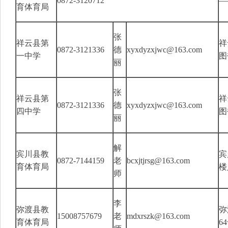
0872-3120712
—
育体育局
张
祥云县第
祥
0872-3121336
德
xyxdyzxjwc@163.com
一中学
图
丽
张
祥云县第
祥
0872-3121336
德
xyxdyzxjwc@163.com
四中学
图
丽
解
宾川县教
宾
0872-7144159
老
bcxjtjrsg@163.com
育体育局
楼
师
李
弥渡县教
弥
15008757679
老
mdxrszk@163.com
育体育局
6