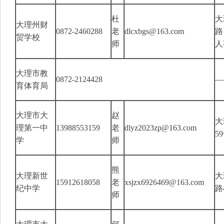
杜
大
大理州财
0872-2460288
老
dlcxbgs@163.com
路
贸学校
师
人
大理市教
0872-2124428
—
育体育局
大理市大
赵
大
理第一中
13988553159
老
dlyz2023zp@163.com
5
学
师
熊
大理新世
大
15912618058
老
xsjzx6926469@163.com
纪中学
路
师