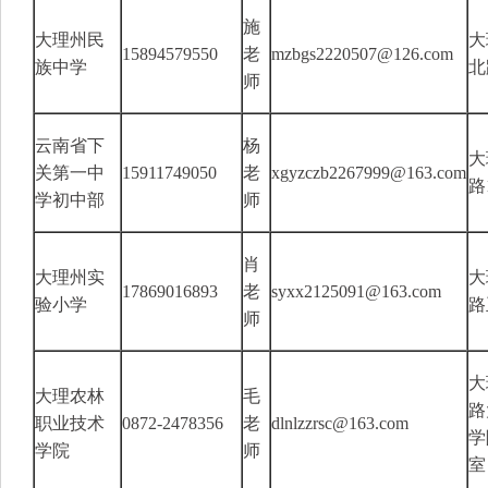
施
大理州民
大
15894579550
老
mzbgs2220507@126.com
族中学
北
师
云南省下
杨
大
关第一中
15911749050
老
xgyzczb2267999@163.com
路
学初中部
师
肖
大理州实
大
17869016893
老
syxx2125091@163.com
验小学
路
师
大
大理农林
毛
路
职业技术
0872-2478356
老
dlnlzzrsc@163.com
学
学院
师
室